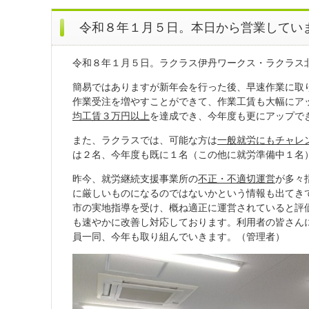
令和８年１月５日。本日から営業してい
令和８年１月５日。ラクラス伊丹ワークス・ラクラス
簡易ではありますが新年会を行った後、早速作業に取
作業受注を増やすことができて、作業工賃も大幅にア
均工賃３万円以上
を達成でき、今年度も更にアップで
また、ラクラスでは、可能な方は
一般就労にもチャレ
は２名、今年度も既に１名（この他に就労準備中１名
昨今、就労継続支援事業所の
不正・不適切運営
が多々
に厳しいものになるのではないかという情報も出てき
市の実地指導を受け、概ね適正に運営されていると評
も速やかに改善し対応しております。利用者の皆さん
員一同、今年も取り組んでいきます。（管理者）