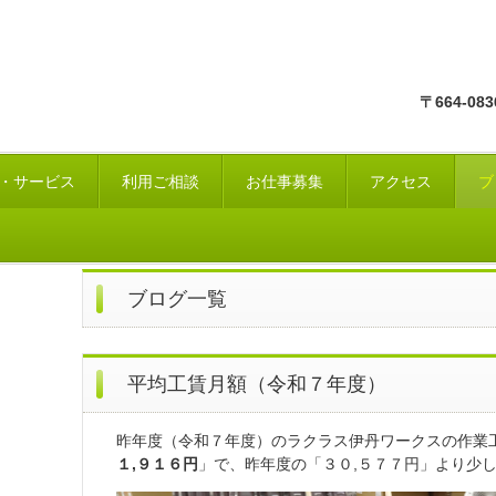
〒664-
・サービス
利用ご相談
お仕事募集
アクセス
ブ
ブログ一覧
平均工賃月額（令和７年度）
昨年度（令和７年度）のラクラス伊丹ワークスの作業
１,９１６円
」で、昨年度の「３０,５７７円」より少